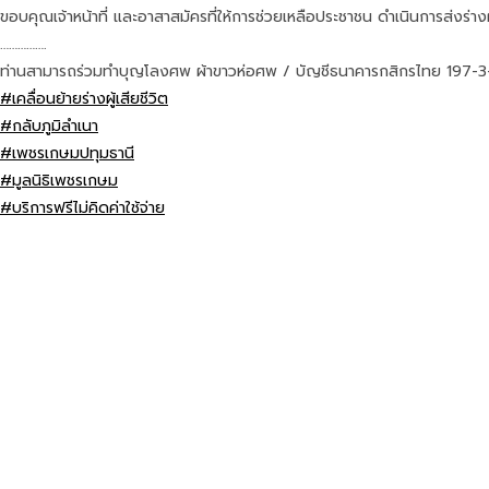
ขอบคุณเจ้าหน้าที่ และอาสาสมัครที่ให้การช่วยเหลือประชาชน ดำเนินการส่งร่างผ
…………….
ท่านสามารถร่วมทำบุญโลงศพ ผ้าขาวห่อศพ / บัญชีธนาคารกสิกรไทย 197-3-2
#เคลื่อนย้ายร่างผู้เสียชีวิต
#กลับภูมิลำเนา
#เพชรเกษมปทุมธานี
#มูลนิธิเพชรเกษม
#บริการฟรีไม่คิดค่าใช้จ่าย