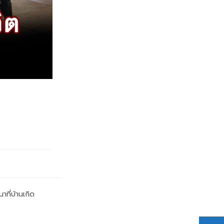
น เคลื่อน
มิลำเนา
าที่บ้านเกิด