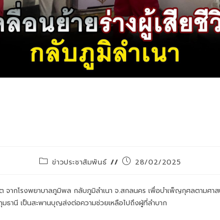
เพชรเกษมปทุมธานี” ให้การอนุเคราะห์ประชาช
างผู้เสียชีวิต จากโรงพยาบาลภูมิพล กลับภู
จ.สกลนคร
ข่าวประชาสัมพันธ์
28/02/2025
ยชีวิต จากโรงพยาบาลภูมิพล กลับภูมิลำเนา จ.สกลนคร เพื่อบำเพ็ญกุศลตามศาสน
ุมธานี เป็นสะพานบุญส่งต่อความช่วยเหลือไปถึงผู้ที่ลำบาก