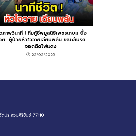
ิดภาพวินาที ! ทีมกู้ชีพมูลนิธิเพชรเกษม ยื้อ
ีวิต.. ผู้ป่วยหัวใจวายเฉียบพลัน ขณะขับรถ
จอดติดไฟแดง
22/02/2025
วัดประจวบคีรีขันธ์ 77110