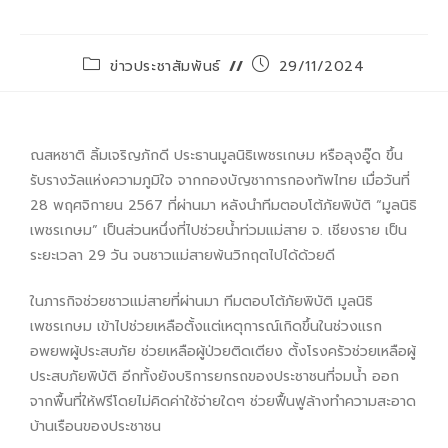
ข่าวประชาสัมพันธ์
29/11/2024
ณสหชาติ ลิ้มเจริญภักดี ประธานมูลนิธิเพชรเกษม หรือลุงอู๊ด ขึ้น
รับรางวัลแห่งความภูมิใจ จากกองบัญชาการกองทัพไทย เมื่อวันที่
28 พฤศจิกายน 2567 ที่ผ่านมา หลังนำทีมตอบโต้ภัยพิบัติ “มูลนิธิ
เพชรเกษม” เป็นส่วนหนึ่งที่ไปช่วยน้ำท่วมแม่สาย จ. เชียงราย เป็น
ระยะเวลา 29 วัน จนชาวแม่สายพ้นวิกฤตไปได้ด้วยดี
ในภารกิจช่วยชาวแม่สายที่ผ่านมา ทีมตอบโต้ภัยพิบัติ มูลนิธิ
เพชรเกษม เข้าไปช่วยเหลือตั้งแต่เหตุการณ์เกิดขึ้นในช่วงแรก
อพยพผู้ประสบภัย ช่วยเหลือผู้ป่วยติดเตียง ตั้งโรงครัวช่วยเหลือผู้
ประสบภัยพิบัติ อีกทั้งยังบริการยกรถของประชาชนที่จมน้ำ ออก
จากพื้นที่ให้ฟรีโดยไม่คิดค่าใช้จ่ายใดๆ ช่วยฟื้นฟูล้างทำความสะอาด
บ้านเรือนของประชาชน