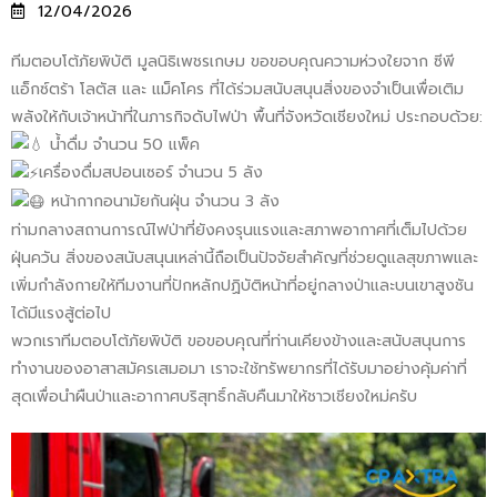
12/04/2026
ทีมตอบโต้ภัยพิบัติ มูลนิธิเพชรเกษม ขอขอบคุณความห่วงใยจาก ซีพี
แอ็กซ์ตร้า โลตัส และ แม็คโคร ที่ได้ร่วมสนับสนุนสิ่งของจำเป็นเพื่อเติม
พลังให้กับเจ้าหน้าที่ในภารกิจดับไฟป่า พื้นที่จังหวัดเชียงใหม่ ประกอบด้วย:
น้ำดื่ม จำนวน 50 แพ็ค
เครื่องดื่มสปอนเซอร์ จำนวน 5 ลัง
หน้ากากอนามัยกันฝุ่น จำนวน 3 ลัง
ท่ามกลางสถานการณ์ไฟป่าที่ยังคงรุนแรงและสภาพอากาศที่เต็มไปด้วย
ฝุ่นควัน สิ่งของสนับสนุนเหล่านี้ถือเป็นปัจจัยสำคัญที่ช่วยดูแลสุขภาพและ
เพิ่มกำลังกายให้ทีมงานที่ปักหลักปฏิบัติหน้าที่อยู่กลางป่าและบนเขาสูงชัน
ได้มีแรงสู้ต่อไป
พวกเราทีมตอบโต้ภัยพิบัติ ขอขอบคุณที่ท่านเคียงข้างและสนับสนุนการ
ทำงานของอาสาสมัครเสมอมา เราจะใช้ทรัพยากรที่ได้รับมาอย่างคุ้มค่าที่
สุดเพื่อนำผืนป่าและอากาศบริสุทธิ์กลับคืนมาให้ชาวเชียงใหม่ครับ