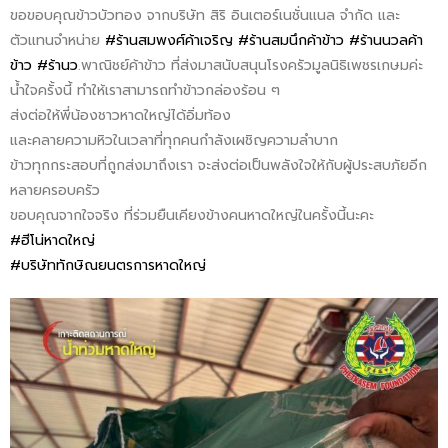
ขอขอบคุณข้าวบัวทอง จากบริษัท สิริ อินเตอร์เนชั่นแนล จำกัด และ
ตัวแทนจำหน่าย
#ร้านสมพงศ์ค้าเจริญ
#ร้านสมนึกค้าข้าว
#ร้านนวลค้า
ข้าว
#ร้านว
.พาณิชย์ค้าข้าว ที่ส่งมาสนับสนุนโรงครัวมูลนิธิเพชรเกษมค่ะ
น้ำใจครั้งนี้ ทำให้เราสามารถทำข้าวกล่องร้อน ๆ
ส่งต่อให้พี่น้องชาวหาดใหญ่ได้อิ่มท้อง
และคลายความหิวในเวลาที่ทุกคนกำลังเผชิญความลำบาก
ข้าวทุกกระสอบที่ถูกส่งมาถึงเรา จะส่งต่อเป็นพลังใจให้กับผู้ประสบภัยอีก
หลายครอบครัว
ขอบคุณจากใจจริง ที่ร่วมยืนเคียงข้างคนหาดใหญ่ในครั้งนี้นะคะ
#ฮีโน่หาดใหญ่
#บริษัททักษิณยนตรการหาดใหญ่