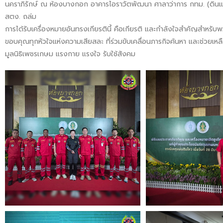
นคราภิรักษ์ ณ ห้องบางกอก อาคารไอราวัตพัฒนา ศาลาว่าการ กทม. (ดินแดง) 
สตง. ถล่ม
การได้รับเครื่องหมายอันทรงเกียรตินี้ คือเกียรติ และกำลังใจสำคัญสำหรับพว
ขอบคุณทุกหัวใจแห่งความเสียสละ ที่ร่วมขับเคลื่อนภารกิจค้นหา และช่วยเหลื
มูลนิธิเพชรเกษม แรงกาย แรงใจ รับใช้สังคม