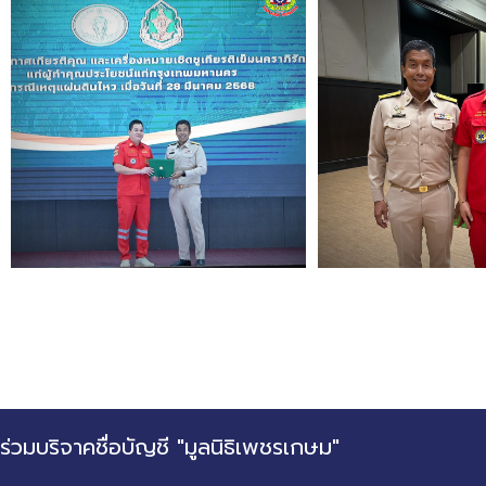
ร่วมบริจาคชื่อบัญชี "มูลนิธิเพชรเกษม"