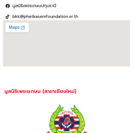
มูลนิธิเพชรเกษมปทุมธานี
bkk@phetkasemfoundation.or.th
มูลนิธิเพชรเกษม (สาขาเชียงใหม่)