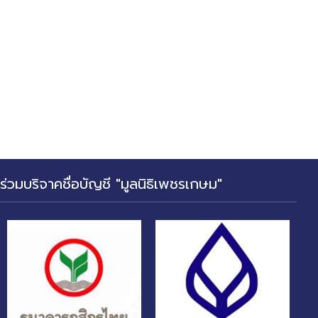
ร่วมบริจาคชื่อบัญชี "มูลนิธิเพชรเกษม"